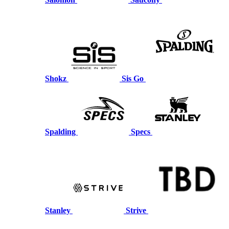
Shokz
Sis Go
Spalding
Specs
Stanley
Strive