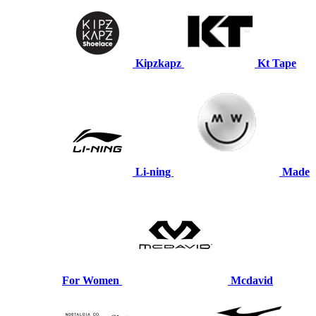
Kipzkapz
Kt Tape
Li-ning
Made
For Women
Mcdavid