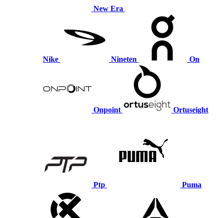
New Era
Nike
Nineten
On
Onpoint
Ortuseight
Ptp
Puma