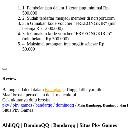
1. Pembelanjaan dalam 1 keranjang minimal Rp
500.000
2. Sudah terdaftar menjadi member di ncrsport.com
3. a Gunakan kode voucher "FREEONGKIR" (min
belanja Rp 1.000.000)
3. b Gunakan kode voucher "FREEONGKIR25"
(min belanja Rp 500.000)
4. Maksimal potongan free ongkir sebesar Rp
50.000
Review
Barang sudah di dalam
Keranjang
. Tinggal dibayar nih
Maaf brosist persediaan tidak mencukupi
Cek ukuranya dulu brosist
pkv
/
pkv games
/
bandarqq
/
dominoqq
/
Main Bandarqq, Dominoqq, dan P
Situs Pkv Games
AhliQQ | DominoQQ | Bandarqq | Situs Pkv Games