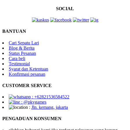
SOCIAL
BANTUAN
Cari Sepatu Lari
Blog & Berita
Status Pesanan
Cara beli
Testimonial
Syarat dan Ketentuan
Konfirmasi pesanan
CUSTOMER SERVICE
: +62821536584522
: @pkvgames
:
Jln. kemang, jakarta
PENGADUAN KONSUMEN