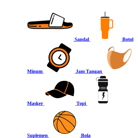
Sandal
Botol
Minum
Jam Tangan
Masker
Topi
Suplemen
Bola